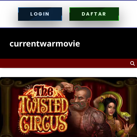
LOGIN
DAFTAR
Skip
to
currentwarmovie
content