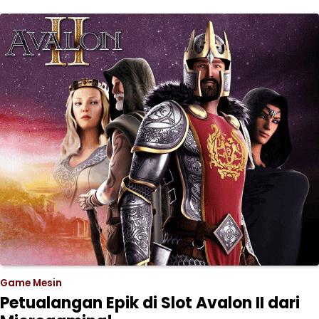
Game Mesin
Petualangan Epik di Slot Avalon II dari