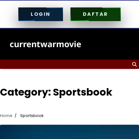
LOGIN
DAFTAR
Skip
to
currentwarmovie
content
Category:
Sportsbook
Home
Sportsbook